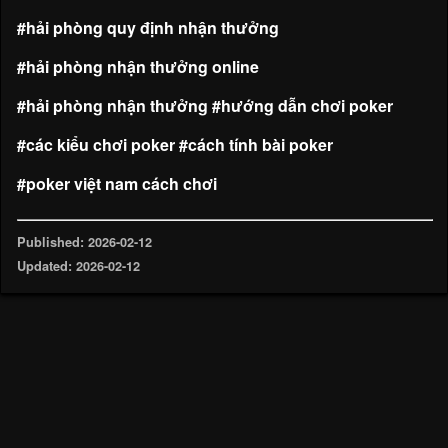
#hải phòng quy định nhận thưởng
#hải phòng nhận thưởng online
#hải phòng nhận thưởng
#hướng dẫn chơi poker
#các kiểu chơi poker
#cách tính bài poker
#poker việt nam cách chơi
Published: 2026-02-12
Updated: 2026-02-12