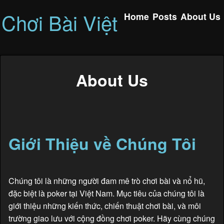
Chơi Bài Việt
Home
Posts
About Us
About Us
Giới Thiệu về Chúng Tôi
Chúng tôi là những người đam mê trò chơi bài và nổ hũ,
đặc biệt là poker tại Việt Nam. Mục tiêu của chúng tôi là
giới thiệu những kiến thức, chiến thuật chơi bài, và môi
trường giao lưu với cộng đồng chơi poker. Hãy cùng chúng